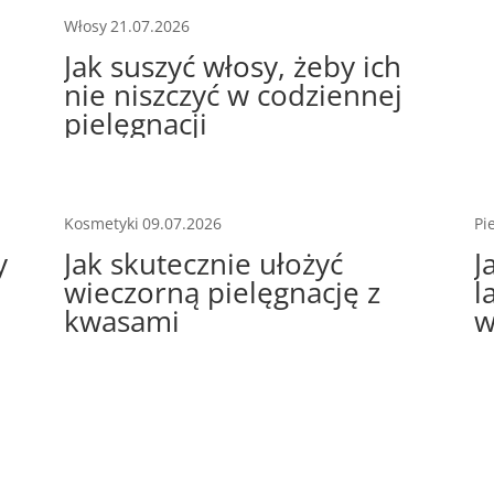
Włosy
21.07.2026
Jak suszyć włosy, żeby ich
nie niszczyć w codziennej
pielęgnacji
Kosmetyki
09.07.2026
Pi
y
Jak skutecznie ułożyć
J
wieczorną pielęgnację z
l
kwasami
w