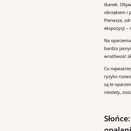
tkanek. Obja
obrzękiem i p
Pierwsze, zd
ekspozycji – 
Na oparzenia 
bardzo jasnym
wrażliwość s
Co najważniej
ryzyko rozwo
są te oparzen
niestety, zos
Słońce:
opalani