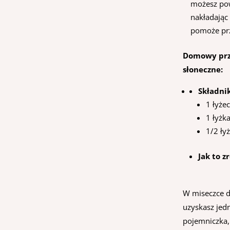
możesz pow
nakładając
pomoże prz
Domowy prze
słoneczne:
Składnik
1 łyże
1 łyżk
1/2 ły
Jak to z
W miseczce d
uzyskasz jed
pojemniczka, 