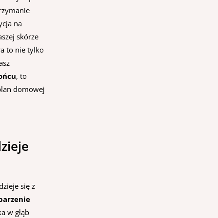
trzymanie
ycja na
aszej skórze
 to nie tylko
asz
łońcu
, to
 plan domowej
zieje
ieje się z
parzenie
ka w głąb