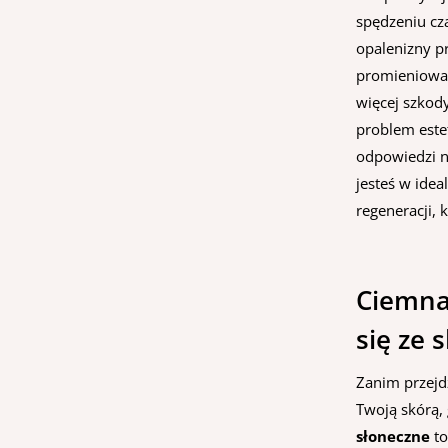
spędzeniu cz
opalenizny p
promieniowan
więcej szkody
problem estet
odpowiedzi n
jesteś w ide
regeneracji, 
Ciemna 
się ze 
Zanim przejd
Twoją skórą,
słoneczne
to