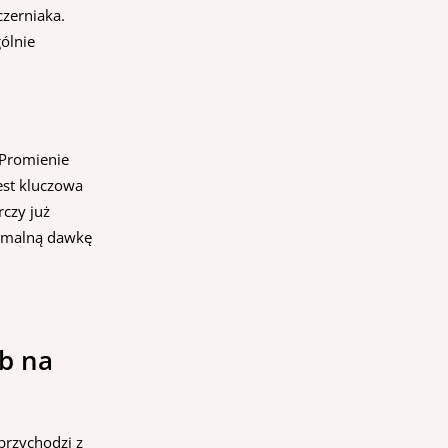
zerniaka.
ólnie
 Promienie
est kluczowa
rczy już
tymalną dawkę
ub na
przychodzi z