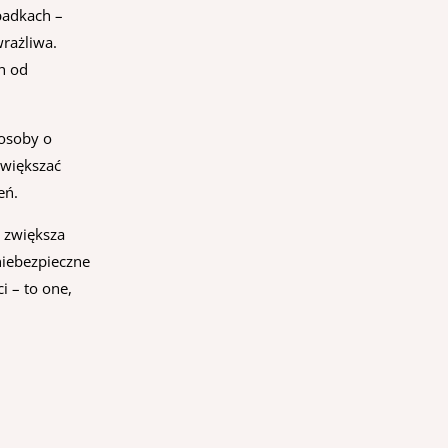
padkach –
wrażliwa.
h od
 osoby o
zwiększać
eń.
o zwiększa
niebezpieczne
i – to one,