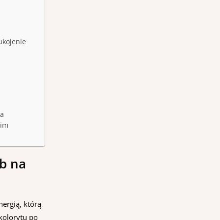
ukojenie
na
kim
ub na
nergią, którą
 kolorytu po