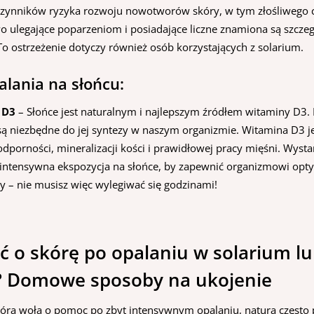
zynników ryzyka rozwoju nowotworów skóry, w tym złośliwego c
o ulegające poparzeniom i posiadające liczne znamiona są szczeg
To ostrzeżenie dotyczy również osób korzystających z solarium.
alania na słońcu:
 D3
– Słońce jest naturalnym i najlepszym źródłem witaminy D3.
są niezbędne do jej syntezy w naszym organizmie. Witamina D3 j
odporności, mineralizacji kości i prawidłowej pracy mięśni. Wysta
e intensywna ekspozycja na słońce, by zapewnić organizmowi op
ny – nie musisz więc wylegiwać się godzinami!
ć o skórę po opalaniu w solarium l
? Domowe sposoby na ukojenie
óra woła o pomoc po zbyt intensywnym opalaniu, natura często 