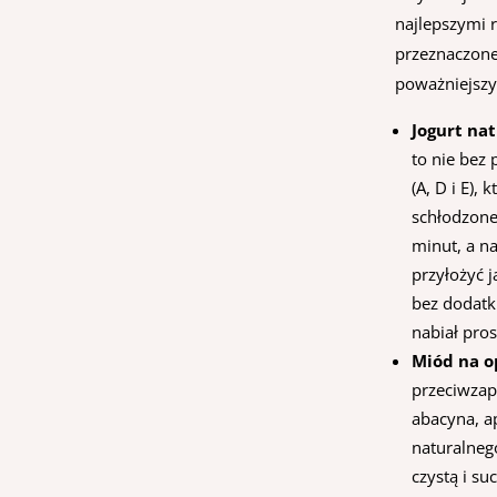
najlepszymi 
przeznaczone
poważniejszy
Jogurt nat
to nie bez
(A, D i E)
schłodzone
minut, a n
przyłożyć j
bez dodatk
nabiał pro
Miód na o
przeciwzapa
abacyna, a
naturalneg
czystą i s