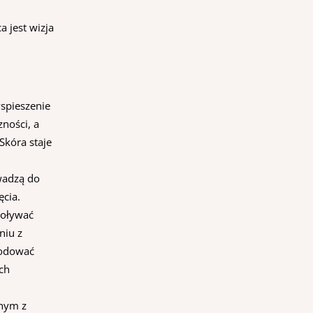
a jest wizja
yspieszenie
ności, a
Skóra staje
wadzą do
cia.
woływać
niu z
wodować
ch
dnym z