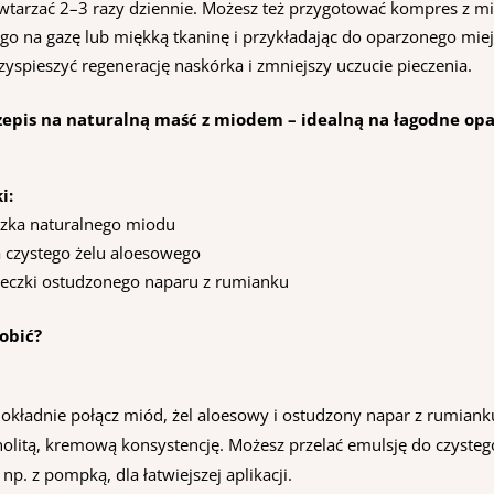
tarzać 2–3 razy dziennie. Możesz też przygotować kompres z m
 go na gazę lub miękką tkaninę i przykładając do oparzonego mie
yspieszyć regenerację naskórka i zmniejszy uczucie pieczenia.
pis na naturalną maść z miodem – idealną na łagodne opa
i:
czka naturalnego miodu
a czystego żelu aloesowego
żeczki ostudzonego naparu z rumianku
robić?
okładnie połącz miód, żel aloesowy i ostudzony napar z rumianku
nolitą, kremową konsystencję. Możesz przelać emulsję do czysteg
np. z pompką, dla łatwiejszej aplikacji.