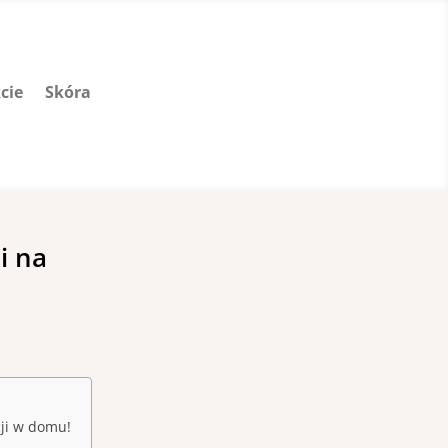
cie
Skóra
i na
cji w domu!