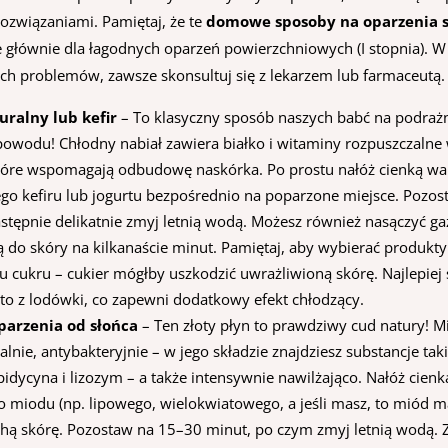
rozwiązaniami. Pamiętaj, że te
domowe sposoby na oparzenia 
 głównie dla łagodnych oparzeń powierzchniowych (I stopnia). 
ch problemów, zawsze skonsultuj się z lekarzem lub farmaceutą.
uralny lub kefir
– To klasyczny sposób naszych babć na podrażn
 powodu! Chłodny nabiał zawiera białko i witaminy rozpuszczalne 
, które wspomagają odbudowę naskórka. Po prostu nałóż cienką w
go kefiru lub jogurtu bezpośrednio na poparzone miejsce. Pozo
astępnie delikatnie zmyj letnią wodą. Możesz również nasączyć ga
ą do skóry na kilkanaście minut. Pamiętaj, aby wybierać produkty
u cukru – cukier mógłby uszkodzić uwrażliwioną skórę. Najlepiej
sto z lodówki, co zapewni dodatkowy efekt chłodzący.
parzenia od słońca
– Ten złoty płyn to prawdziwy cud natury! M
lnie, antybakteryjnie – w jego składzie znajdziesz substancje taki
pidycyna i lizozym – a także intensywnie nawilżająco. Nałóż cien
o miodu (np. lipowego, wielokwiatowego, a jeśli masz, to miód 
uchą skórę. Pozostaw na 15–30 minut, po czym zmyj letnią wodą. 