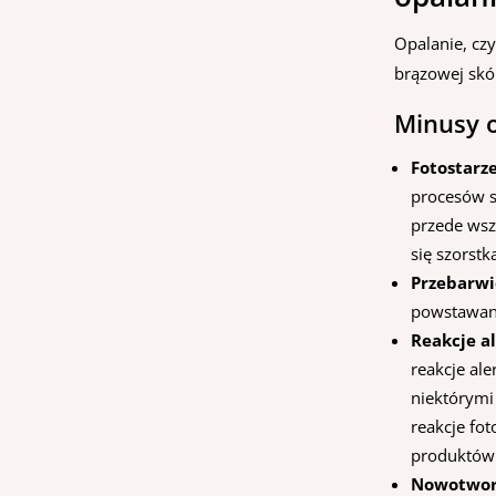
Opalanie, czy
brązowej skó
Minusy o
Fotostarz
procesów st
przede wsz
się szorstk
Przebarwi
powstawani
Reakcje al
reakcje ale
niektórym
reakcje fo
produktów 
Nowotwor