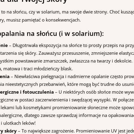
 to na słońcu, czy w solarium, ma swoje dwie strony. Choć kusząc
ry, musisz pamiętać o konsekwencjach.
palania na słońcu (i w solarium):
enie
– Długotrwała ekspozycja na słońce to prosty przepis na prz
arzenia się skóry. Zauważysz przesuszenie, zmniejszenie elastycz
ystkim powstawanie zmarszczek, zwłaszcza na twarzy i dekolcie. 
a, matowa i traci młodzieńczy blask.
enia
– Niewłaściwa pielęgnacja i nadmierne opalanie często pro
a nieestetycznych przebarwień, które mogą być trudne do usunię
ergiczne i fotouczulenia
– U niektórych osób słońce może wy
rgiczne w postaci zaczerwienienia i swędzącej wysypki. W połącze
i lekami lub kosmetykami promieniowanie słoneczne może spo
toalergiczne, dlatego zawsze sprawdzaj informacje na opakowania
i ulotkach leków!
y skóry
– To największe zagrożenie. Promieniowanie UV jest je