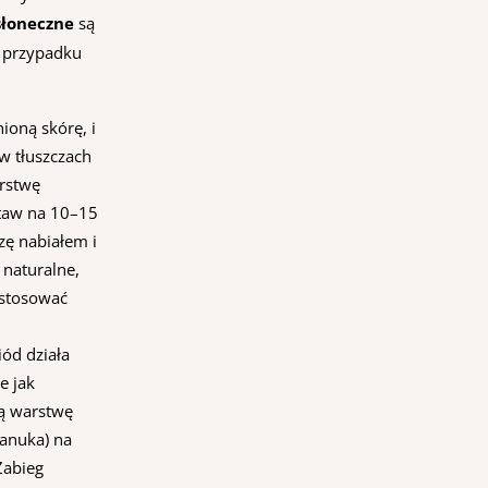
słoneczne
są
W przypadku
ioną skórę, i
w tłuszczach
arstwę
staw na 10–15
zę nabiałem i
 naturalne,
 stosować
iód działa
e jak
ką warstwę
manuka) na
Zabieg