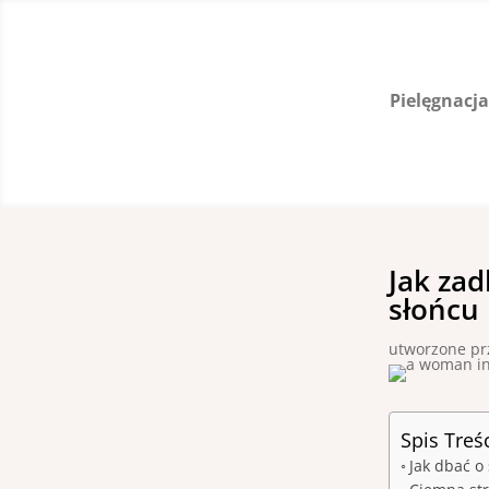
Pielęgnacj
Jak zad
słońcu
utworzone p
Spis Treś
Jak dbać o