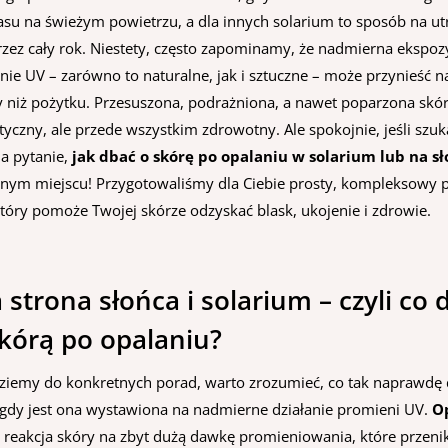
asu na świeżym powietrzu, a dla innych solarium to sposób na u
rzez cały rok. Niestety, często zapominamy, że nadmierna ekspoz
ie UV – zarówno to naturalne, jak i sztuczne – może przynieść n
 niż pożytku. Przesuszona, podrażniona, a nawet poparzona skóra
yczny, ale przede wszystkim zdrowotny. Ale spokojnie, jeśli szuk
a pytanie,
jak dbać o skórę po opalaniu w solarium lub na s
alnym miejscu! Przygotowaliśmy dla Ciebie prosty, kompleksowy
który pomoże Twojej skórze odzyskać blask, ukojenie i zdrowie.
strona słońca i solarium – czyli co d
skórą po opalaniu?
ziemy do konkretnych porad, warto zrozumieć, co tak naprawdę dz
 gdy jest ona wystawiona na nadmierne działanie promieni UV.
O
 reakcja skóry na zbyt dużą dawkę promieniowania, które przeni