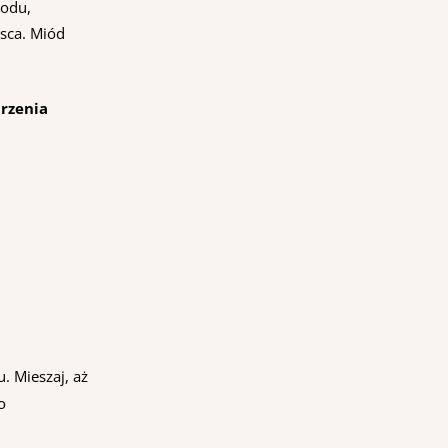
iodu,
jsca. Miód
rzenia
. Mieszaj, aż
o