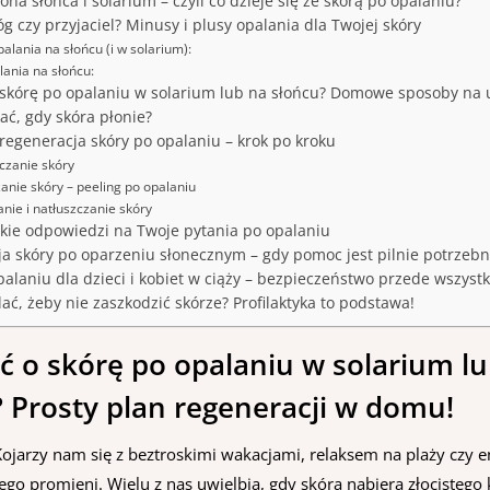
na słońca i solarium – czyli co dzieje się ze skórą po opalaniu?
g czy przyjaciel? Minusy i plusy opalania dla Twojej skóry
alania na słońcu (i w solarium):
lania na słońcu:
 skórę po opalaniu w solarium lub na słońcu? Domowe sposoby na 
ać, gdy skóra płonie?
regeneracja skóry po opalaniu – krok po kroku
czanie skóry
zanie skóry – peeling po opalaniu
anie i natłuszczanie skóry
kie odpowiedzi na Twoje pytania po opalaniu
a skóry po oparzeniu słonecznym – gdy pomoc jest pilnie potrzeb
alaniu dla dzieci i kobiet w ciąży – bezpieczeństwo przede wszyst
lać, żeby nie zaszkodzić skórze? Profilaktyka to podstawa!
ć o skórę po opalaniu w solarium l
 Prosty plan regeneracji w domu!
Kojarzy nam się z beztroskimi wakacjami, relaksem na plaży czy e
ego promieni. Wielu z nas uwielbia, gdy skóra nabiera złocistego