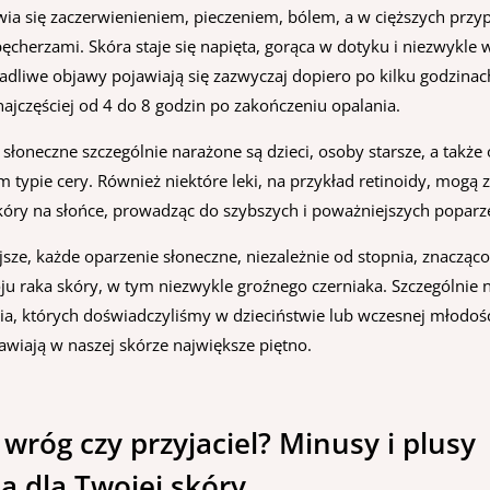
wia się zaczerwienieniem, pieczeniem, bólem, a w cięższych przy
ęcherzami. Skóra staje się napięta, gorąca w dotyku i niezwykle 
radliwe objawy pojawiają się zazwyczaj dopiero po kilku godzinac
najczęściej od 4 do 8 godzin po zakończeniu opalania.
słoneczne szczególnie narażone są dzieci, osoby starsze, a także
 typie cery. Również niektóre leki, na przykład retinoidy, mogą 
kóry na słońce, prowadząc do szybszych i poważniejszych poparz
sze, każde oparzenie słoneczne, niezależnie od stopnia, znacząc
ju raka skóry, w tym niezwykle groźnego czerniaka. Szczególnie 
ia, których doświadczyliśmy w dzieciństwie lub wczesnej młodośc
tawiają w naszej skórze największe piętno.
 wróg czy przyjaciel? Minusy i plusy
a dla Twojej skóry