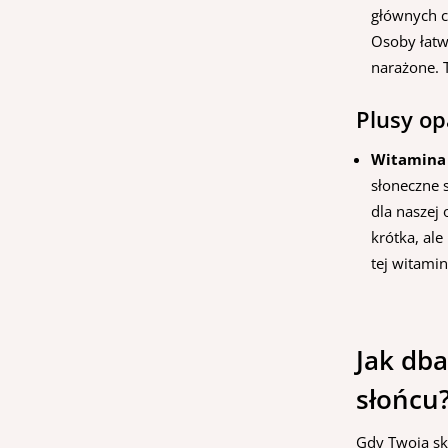
głównych c
Osoby łatw
narażone. 
Plusy op
Witamina
słoneczne 
dla naszej 
krótka, al
tej witami
Jak dba
słońcu
Gdy Twoja sk