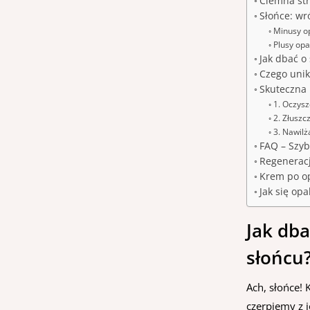
Ciemna stro
Słońce: wró
Minusy op
Plusy opa
Jak dbać o
Czego unik
Skuteczna 
1. Oczysz
2. Złuszc
3. Nawilż
FAQ – Szyb
Regeneracj
Krem po op
Jak się opa
Jak dba
słońcu?
Ach, słońce! 
czerpiemy z j