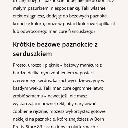
trochę innego – paznokcie nude, ale nie do końca, z
małym pazurkiem, niespodzianką. Taki właśnie
efekt osiągniesz, dodając do beżowych paznokci
kropelkę koloru, może w postaci kolorowej aplikacji
lub odwróconego manicure francuskiego?
Krótkie beżowe paznokcie z
serduszkiem
Prosto, uroczo i pięknie – beżowy manicure z
bardzo delikatnym zdobieniem w postaci
czerwonego serduszka zachwyci dziewczyny w
każdym wieku. Taki manicure ogromnie łatwo
zrobić samemu – nawet jeśli nie masz
wystarczająco pewnej ręki, aby narysować
zdobienie ręcznie, możesz wykorzystać gotowe
naklejki na paznokcie, które znajdziesz w Born
Pretty Store 83 czy na innych platformach z