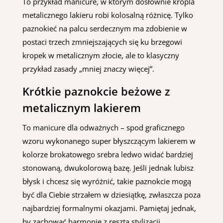
To przykład manicure, w którym dosłownie kropla
metalicznego lakieru robi kolosalną różnicę. Tylko
paznokieć na palcu serdecznym ma zdobienie w
postaci trzech zmniejszających się ku brzegowi
kropek w metalicznym złocie, ale to klasyczny
przykład zasady „mniej znaczy więcej”.
Krótkie paznokcie beżowe z
metalicznym lakierem
To manicure dla odważnych – spod graficznego
wzoru wykonanego super błyszczącym lakierem w
kolorze brokatowego srebra ledwo widać bardziej
stonowaną, dwukolorową bazę. Jeśli jednak lubisz
błysk i chcesz się wyróżnić, takie paznokcie mogą
być dla Ciebie strzałem w dziesiątkę, zwłaszcza poza
najbardziej formalnymi okazjami. Pamiętaj jednak,
by zachować harmonię z resztą stylizacji.