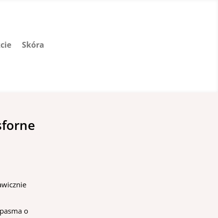
cie
Skóra
sforne
awicznie
 pasma o