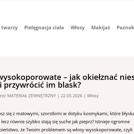
a twarzy
Pielęgnacja ciała
Włosy
Makijaż
Paznok
wysokoporowate – jak okiełznać nie
 przywrócić im blask?
rzez
MATERIAŁ ZEWNĘTRZNY
|
22.05.2026
|
Włosy
sz się z matowymi, szorstkimi w dotyku kosmykami, które błysk
lecz równie szybko stają się suche jak pieprz? Istnieje ogromne
ieństwo, że Twoim problemem są włosy wysokoporowate, czyli