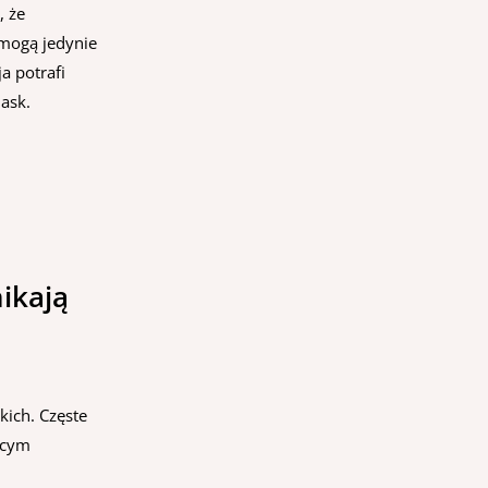
, że
mogą jedynie
a potrafi
ask.
ikają
kich. Częste
ącym