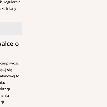
k, regularnie
ki, lniany
alce o
 cierpliwości
caj się
atynowej to
niach.
izacji
naniu
zji