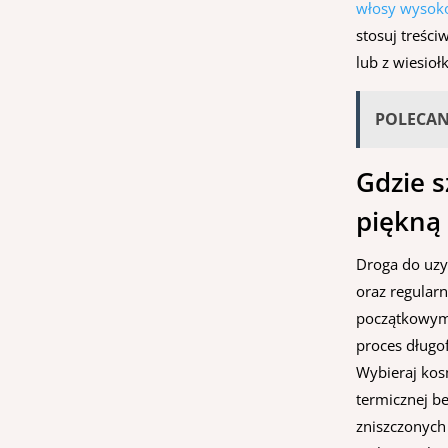
włosy wysok
stosuj treści
lub z wiesiołk
POLECA
Gdzie 
piękną 
Droga do uzys
oraz regular
początkowymi
proces długo
Wybieraj kos
termicznej b
zniszczonych