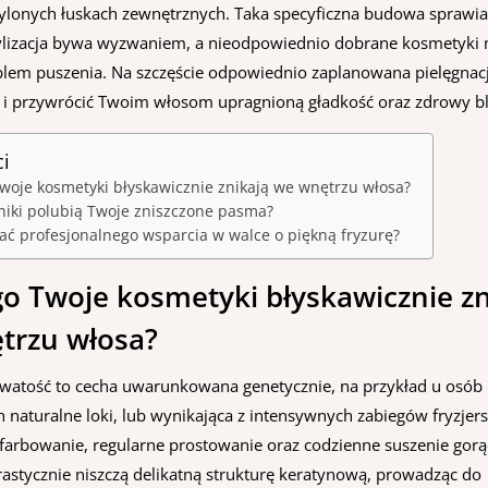
lonych łuskach zewnętrznych. Taka specyficzna budowa sprawia
ylizacja bywa wyzwaniem, a nieodpowiednio dobrane kosmetyki 
blem puszenia. Na szczęście odpowiednio zaplanowana pielęgnacj
a i przywrócić Twoim włosom upragnioną gładkość oraz zdrowy bl
ci
woje kosmetyki błyskawicznie znikają we wnętrzu włosa?
dniki polubią Twoje zniszczone pasma?
ać profesjonalnego wsparcia w walce o piękną fryzurę?
o Twoje kosmetyki błyskawicznie zn
trzu włosa?
atość to cecha uwarunkowana genetycznie, na przykład u osób
 naturalne loki, lub wynikająca z intensywnych zabiegów fryzjers
, farbowanie, regularne prostowanie oraz codzienne suszenie gor
stycznie niszczą delikatną strukturę keratynową, prowadząc do