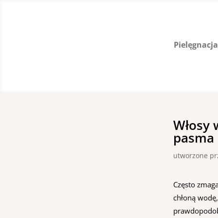
Pielęgnacj
Włosy 
pasma i
utworzone p
Często zmaga
chłoną wodę, 
prawdopodob