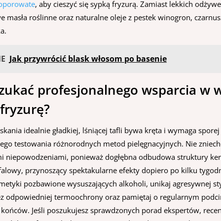
oporowate
, aby cieszyć się sypką fryzurą. Zamiast lekkich odżywe
we masła roślinne oraz naturalne oleje z pestek winogron, czarnusz
a.
NE
Jak przywrócić blask włosom po basenie
szukać profesjonalnego wsparcia w w
fryzurę?
kania idealnie gładkiej, lśniącej tafli bywa kręta i wymaga sporej
nego testowania różnorodnych metod pielęgnacyjnych. Nie zniechę
 niepowodzeniami, ponieważ dogłębna odbudowa struktury ker
falowy, przynoszący spektakularne efekty dopiero po kilku tygod
metyki pozbawione wysuszających alkoholi, unikaj agresywnej styl
ez odpowiedniej termoochrony oraz pamiętaj o regularnym podci
 końców. Jeśli poszukujesz sprawdzonych porad ekspertów, recen