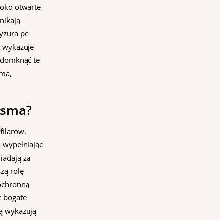
roko otwarte
nikają
ryzura po
e wykazuje
e domknąć te
oma,
pasma?
filarów,
, wypełniając
iadają za
zą rolę
 ochronną
ć bogate
ką wykazują