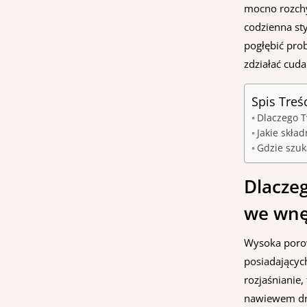
mocno rozchy
codzienna st
pogłębić pro
zdziałać cud
Spis Treś
Dlaczego T
Jakie skła
Gdzie szuk
Dlaczeg
we wnę
Wysoka porow
posiadających
rozjaśnianie
nawiewem dra