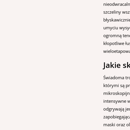
nieodwracaln
szczeliny ws
błyskawiczni
umyciu wysyc
ogromną tend
kłopotliwe łu
wieloetapowa
Jakie s
Świadoma tro
którymi są pr
mikroskopijn
intensywne w
odgrywają je
zapobiegającą
maski oraz ol