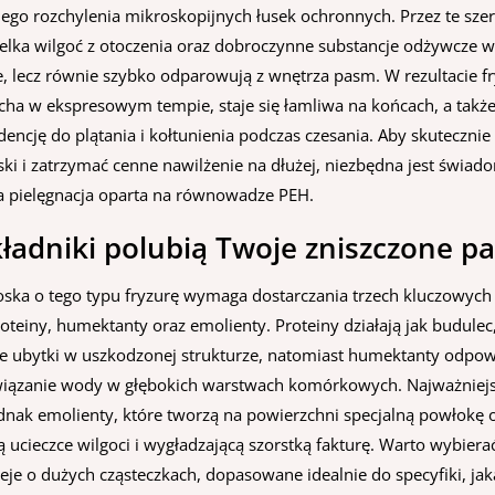
ego rozchylenia mikroskopijnych łusek ochronnych. Przez te sze
zelka wilgoć z otoczenia oraz dobroczynne substancje odżywcze w
e, lecz równie szybko odparowują z wnętrza pasm. W rezultacie f
ha w ekspresowym tempie, staje się łamliwa na końcach, a takż
encję do plątania i kołtunienia podczas czesania. Aby skuteczni
ski i zatrzymać cenne nawilżenie na dłużej, niezbędna jest świad
 pielęgnacja oparta na równowadze PEH.
kładniki polubią Twoje zniszczone 
ska o tego typu fryzurę wymaga dostarczania trzech kluczowych 
oteiny, humektanty oraz emolienty. Proteiny działają jak budulec
e ubytki w uszkodzonej strukturze, natomiast humektanty odpow
iązanie wody w głębokich warstwach komórkowych. Najważniejs
dnak emolienty, które tworzą na powierzchni specjalną powłokę
 ucieczce wilgoci i wygładzającą szorstką fakturę. Warto wybiera
eje o dużych cząsteczkach, dopasowane idealnie do specyfiki, ja